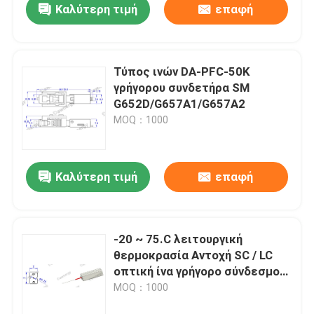
Καλύτερη τιμή
επαφή
Τύπος ινών DA-PFC-50K
γρήγορου συνδετήρα SM
G652D/G657A1/G657A2
MOQ：1000
Καλύτερη τιμή
επαφή
-20 ~ 75.C λειτουργική
θερμοκρασία Αντοχή SC / LC
οπτική ίνα γρήγορο σύνδεσμο
για 3,0 mm X 2,0 mm πτώση
MOQ：1000
καλώδιο και 3 mm