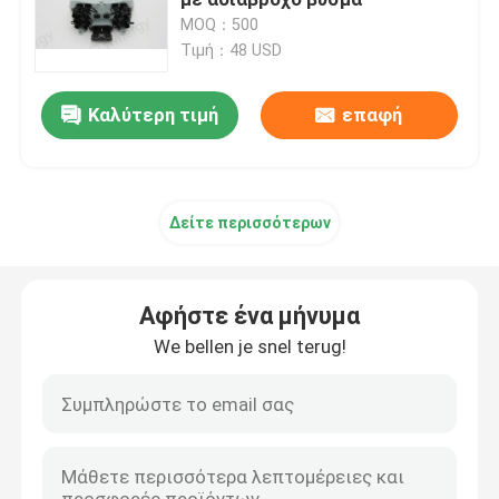
MOQ：500
Τιμή：48 USD
Παθητικά τμήματα οπτικών ινών
Καλύτερη τιμή
επαφή
Ενεργά συστατικά οπτικών ινών
Σύστημα διαχείρισης οπτικών ινών
Δείτε περισσότερων
Υδροξείδιο
Αφήστε ένα μήνυμα
Συσκευές εργαλείων οπτικών ινών
We bellen je snel terug!
Εξοπλισμός δοκιμής οπτικών ινών
Λύσεις δικτύου FTTx