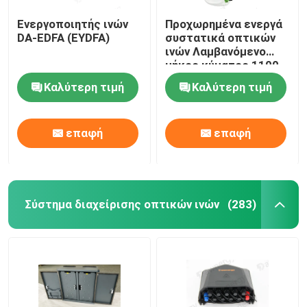
Ενεργοποιητής ινών
Προχωρημένα ενεργά
DA-EDFA (EYDFA)
συστατικά οπτικών
ινών Λαμβανόμενο
μήκος κύματος 1100-
1600nm 1550nm
Καλύτερη τιμή
Καλύτερη τιμή
CTB≥65dB Μέσα στην
ζώνη επίπεδα ±1dB
47-1006 MHz
επαφή
επαφή
Σύστημα διαχείρισης οπτικών ινών
(283)