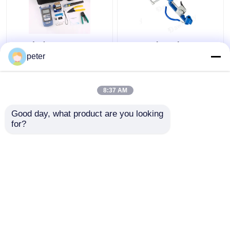
Εργαλεία FTTH
Εργοστάσιο άμεσης
Φυτικά οπτικά
πώλησης Εργοστάσιο
peter
εργαλεία
προμήθειας από
ανοξείδωτο χάλυβα
εργαλεία ταινίας για
8:37 AM
Καλύτερη τιμή
Καλύτερη τιμή
την κοπή ταινίας
χάλυβα
Good day, what product are you looking 
for?
επαφή
επαφή
Δείτε περισσότερων
Αρχική Σελίδα
Περίπου εμείς
επαφή
Desktop Site
Sitemap
Πολιτική απορρήτου