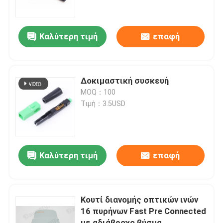
Περίπου εμείς
Καλύτερη τιμή
επαφή
Γύρος εργοστασίων
Δοκιμαστική συσκευή
Ποιοτικός έλεγχος
MOQ：100
Τιμή：3.5USD
Μας ελάτε σε επαφή με
Ειδήσεις
Καλύτερη τιμή
επαφή
Περιπτώσεις
Κουτί διανομής οπτικών ινών
16 πυρήνων Fast Pre Connected
Ζητήστε ένα απόσπασμα
με αδιάβροχο βύσμα