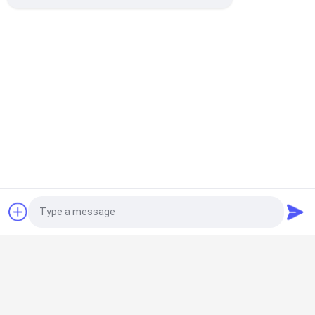
Περίπου εμείς
Γύρος εργοστασίων
Ποιοτικός έλεγχος
Δοκιμή αυτόματης οπτικής ζεύξης οπτικού
διαχωριστή
Μας ελάτε σε επαφή με
Ειδήσεις
Περιπτώσεις
Photo
Ζητήστε ένα απόσπασμα