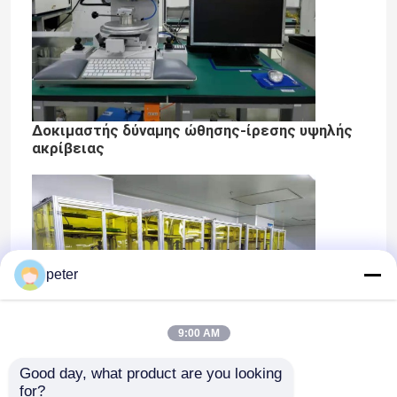
Δοκιμαστής δύναμης ώθησης-ίρεσης υψηλής
ακρίβειας
peter
Σπίτι
Προϊόντα
9:00 AM
Good day, what product are you looking 
for?
Βίντεο
Εγκατάσταση δοκιμής οπτικής ευθυγράμμισης