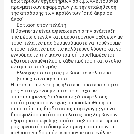
εσωτερικών εργαστηρίων δοκιμών,λειτουργία
πραγματικών εφαρμογών για την επαλήθευση
της απόδοσης των προϊόντων "από άκρο σε
άκρο".
Εστίαση στον πελάτη
Η Dawnergy είναι αφιερωμένη στην ανάπτυξη
της μέσω στενών και μακροχρόνιων σχέσεων με
τους πελάτες μας.δεσμευόμαστε να παρέχουμε
στους πελάτες μας τις καλύτερες λύσεις και να
εγγυόμαστε την ικανοποίησή τουςΠαρέχεται
εξατομικευμένη λύση, κάθε πρόταση και σχόλιο
εκτιμάται από εμάς.
Ελέγχος ποιότητας με βάση τα καλύτερα
βιομηχανικά πρότυπα
Η ποιότητα είναι η υψηλότερη προτεραιότητά
μας.Επιτυγχάνουμε αυτό το στόχο με
τυποποιημένες διαδικασίες διασφάλισης
ποιότητας και συνεχώς παρακολούθηση και
εποπτεία της διαδικασίας παραγωγής για να
διασφαλίσουμε ότι οι πελάτες μας λαμβάνουν
εξαρτήματα υψηλής ποιότηταςΣτα εσωτερικά
μας εργαστήρια δοκιμών, πραγματοποιούνται
καθημερινά δοκιμές εφαρμογής σε μεγάλες