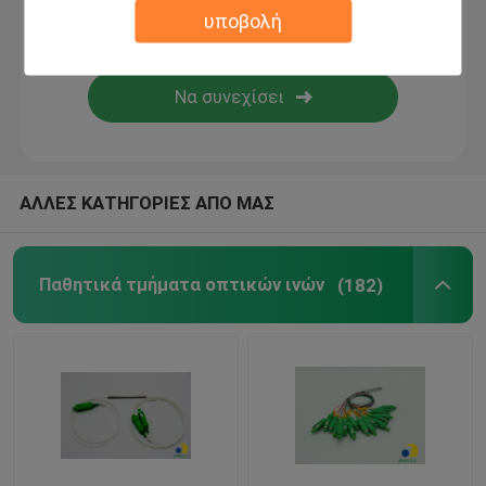
υποβολή
Μικρό αγωγό HDPE
Άλλοι
ΑΛΛΕΣ ΚΑΤΗΓΟΡΙΕΣ ΑΠΟ ΜΑΣ
Παθητικά τμήματα οπτικών ινών
(182)