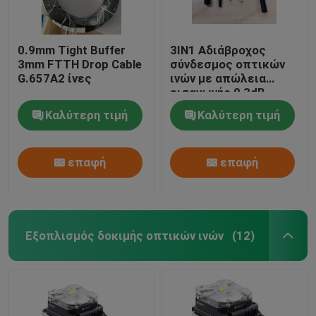
0.9mm Tight Buffer
3IN1 Αδιάβροχος
3mm FTTH Drop Cable
σύνδεσμος οπτικών
G.657A2 ίνες
ινών με απώλεια
εισαγωγής 0,3dB
Καλύτερη τιμή
Καλύτερη τιμή
επαφή
επαφή
Εξοπλισμός δοκιμής οπτικών ινών
(12)