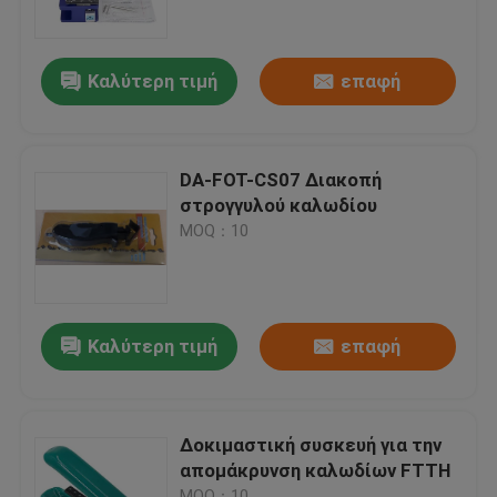
Περίπου εμείς
Καλύτερη τιμή
επαφή
Γύρος εργοστασίων
DA-FOT-CS07 Διακοπή
Ποιοτικός έλεγχος
στρογγυλού καλωδίου
MOQ：10
Μας ελάτε σε επαφή με
Ειδήσεις
Καλύτερη τιμή
επαφή
Περιπτώσεις
Δοκιμαστική συσκευή για την
απομάκρυνση καλωδίων FTTH
Ζητήστε ένα απόσπασμα
MOQ：10