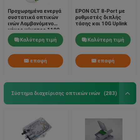
Προχωρημένα ενεργά
EPON OLT 8-Port με
συστατικά οπτικών
ρυθμιστές διπλής
ινών Λαμβανόμενο
τάσης και 10G Uplink
μήκος κύματος 1100-
1600nm 1550nm
Καλύτερη τιμή
Καλύτερη τιμή
CTB≥65dB Μέσα στην
ζώνη επίπεδα ±1dB
47-1006 MHz
επαφή
επαφή
Σύστημα διαχείρισης οπτικών ινών
(283)