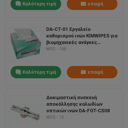
Καλύτερη τιμή
επαφή
DA-CT-01 Εργαλείο
καθαρισμού ινών KIMWIPES για
βιομηχανικές ανάγκες
καθαρισμού
MOQ：100
Καλύτερη τιμή
επαφή
Δοκιμαστική συσκευή
αποκόλλησης καλωδίων
οπτικών ινών DA-FOT-CS08
MOQ：10