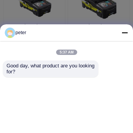
Ο εξοπλισμός
Ο εξοπλισμός
συνδετήρα DA-PM100
συνδετήρα DA-PM100
peter
που συναρμολογείται
που συναρμολογείται
στο πεδίο και είναι
στο πεδίο και είναι
φορητός για 5G
φορητός για 5G
5:37 AM
Καλύτερη τιμή
Καλύτερη τιμή
Good day, what product are you looking 
for?
επαφή
επαφή
Δείτε περισσότερων
Αρχική Σελίδα
Περίπου εμείς
επαφή
Desktop Site
Sitemap
Πολιτική απορρήτου