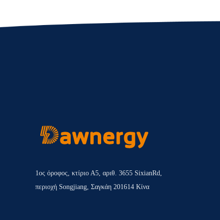
1ος όροφος, κτίριο Α5, αριθ. 3655 SixianRd,
περιοχή Songjiang, Σαγκάη 201614 Κίνα