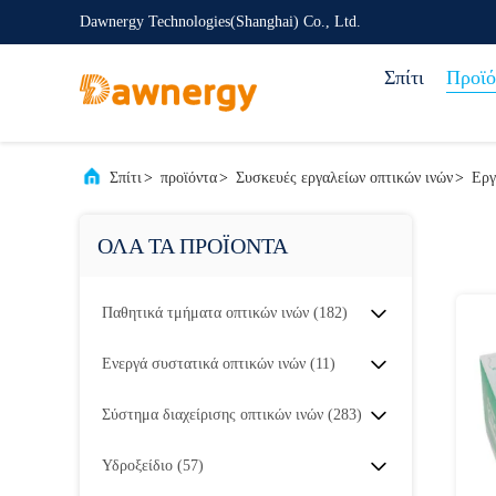
Dawnergy Technologies(Shanghai) Co., Ltd.
Σπίτι
Προϊό
Σπίτι
>
προϊόντα
>
Συσκευές εργαλείων οπτικών ινών
>
Εργ
ΟΛΑ ΤΑ ΠΡΟΪΟΝΤΑ
Παθητικά τμήματα οπτικών ινών
(182)
Ενεργά συστατικά οπτικών ινών
(11)
Σύστημα διαχείρισης οπτικών ινών
(283)
Υδροξείδιο
(57)