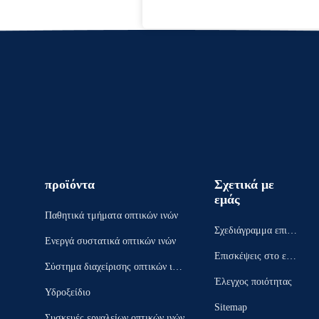
προϊόντα
Σχετικά με
εμάς
Παθητικά τμήματα οπτικών ινών
Σχεδιάγραμμα επιχεί
Ενεργά συστατικά οπτικών ινών
ρησης
Επισκέψεις στο εργ
Σύστημα διαχείρισης οπτικών ινώ
οστάσιο
Έλεγχος ποιότητας
ν
Υδροξείδιο
Sitemap
Συσκευές εργαλείων οπτικών ινών