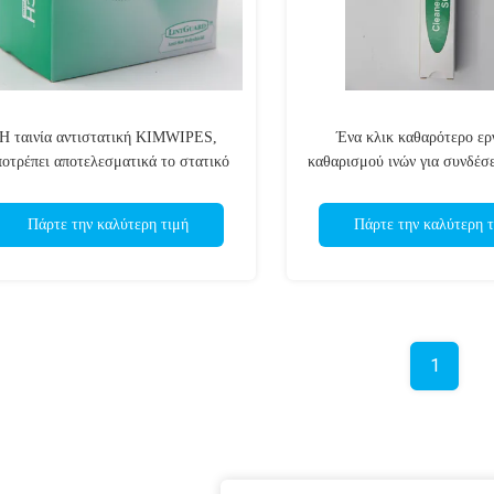
Η ταινία αντιστατική KIMWIPES,
Ένα κλικ καθαρότερο ερ
ποτρέπει αποτελεσματικά το στατικό
καθαρισμού ινών για συνδέσε
λεκτρισμό και την παραγωγή σκόνης
ESC και ST
Πάρτε την καλύτερη τιμή
Πάρτε την καλύτερη τ
1