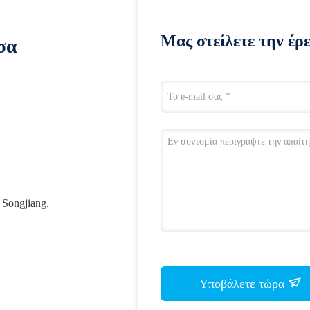
Μας στείλετε την έρ
σα
 Songjiang,
Υποβάλετε τώρα