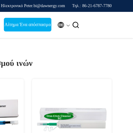
Ηλεκτρονικό Peter.bi@dawnergy.com
Τηλ.: 86-21-6787-7780


Αίτημα Ένα απόσπασμα
σμού ινών