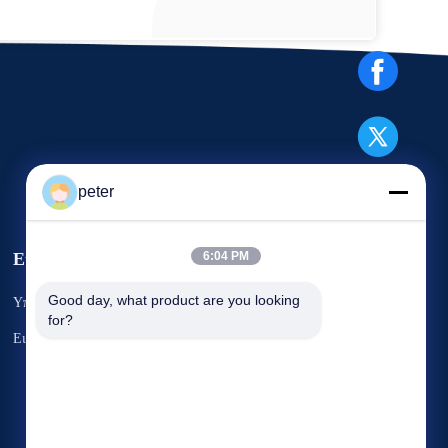
peter
Εκδηλώσεις
6:04 PM
Αίτημα Ένα
Good day, what product are you looking 
Υποθέσεις
for?
απόσπασμα
Τηλ.: 86-21-6787-7780
Ειδήσεις
Φαξ: 86-21-6787-7575



