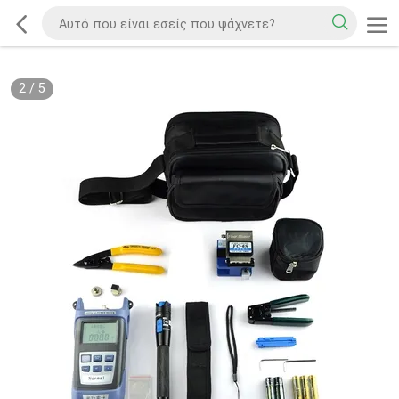
2
/
5