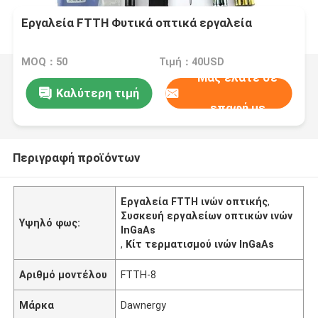
Εργαλεία FTTH Φυτικά οπτικά εργαλεία
MOQ：50
Τιμή：40USD
Μας ελάτε σε
Καλύτερη τιμή
επαφή με
Περιγραφή προϊόντων
Εργαλεία FTTH ινών οπτικής
,
Συσκευή εργαλείων οπτικών ινών
Υψηλό φως:
InGaAs
,
Κίτ τερματισμού ινών InGaAs
Αριθμό μοντέλου
FTTH-8
Μάρκα
Dawnergy