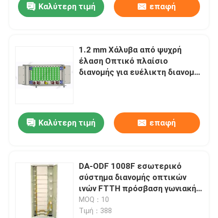
Καλύτερη τιμή
επαφή
1.2 mm Χάλυβα από ψυχρή
έλαση Οπτικό πλαίσιο
διανομής για ευέλικτη διανομή
οπτικών ινών Μαύρο ή σε
επιλογή
Καλύτερη τιμή
επαφή
DA-ODF 1008F εσωτερικό
σύστημα διανομής οπτικών
ινών FTTH πρόσβαση γωνιακή
SC
MOQ：10
Τιμή：388