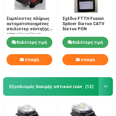
Συμπίεστος πλήρως
Σχέδιο FTTH Fusion
αυτοματοποιημένος
Splicer δίκτυο CATV
σπιλίστερ σύντηξης
δίκτυο PON
οπτικών ινών με
έγχρωμη οθόνη LCD
Καλύτερη τιμή
Καλύτερη τιμή
επαφή
επαφή
Εξοπλισμός δοκιμής οπτικών ινών
(12)