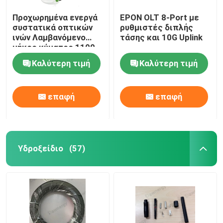
Προχωρημένα ενεργά
EPON OLT 8-Port με
συστατικά οπτικών
ρυθμιστές διπλής
ινών Λαμβανόμενο
τάσης και 10G Uplink
μήκος κύματος 1100-
1600nm 1550nm
Καλύτερη τιμή
Καλύτερη τιμή
CTB≥65dB Μέσα στην
ζώνη επίπεδα ±1dB
47-1006 MHz
επαφή
επαφή
Υδροξείδιο
(57)