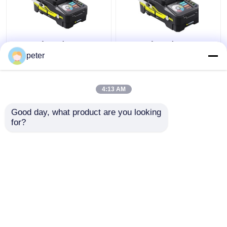
Ο εξοπλισμός
Ο εξοπλισμός
συνδετήρα DA-PM100
συνδετήρα DA-PM100
peter
που συναρμολογείται
που συναρμολογείται
στο πεδίο και είναι
στο πεδίο και είναι
φορητός για 5G
φορητός για 5G
4:13 AM
Καλύτερη τιμή
Καλύτερη τιμή
Good day, what product are you looking 
for?
επαφή
επαφή
Δείτε περισσότερων
Αρχική Σελίδα
Περίπου εμείς
επαφή
Desktop Site
Sitemap
Πολιτική απορρήτου