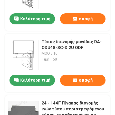
Περίπου εμείς
Καλύτερη τιμή
επαφή
Γύρος εργοστασίων
Τύπος διανομής μονάδας DA-
Ποιοτικός έλεγχος
ODU48-SC-D 2U ODF
MOQ：10
Τιμή：50
Μας ελάτε σε επαφή με
Ειδήσεις
Καλύτερη τιμή
επαφή
Περιπτώσεις
24 - 144F Πίνακας διανομής
ινών τύπου περιστρεφόμενου
Ζητήστε ένα απόσπασμα
τύπου, τοποθετημένος σε