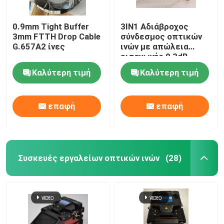
0.9mm Tight Buffer
3IN1 Αδιάβροχος
3mm FTTH Drop Cable
σύνδεσμος οπτικών
G.657A2 ίνες
ινών με απώλεια
εισαγωγής 0,3dB
Καλύτερη τιμή
Καλύτερη τιμή
επαφή
επαφή
Συσκευές εργαλείων οπτικών ινών
(28)