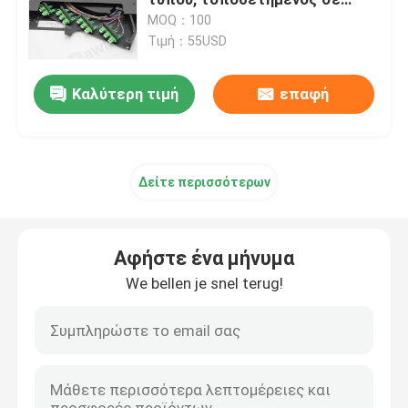
ράφι
MOQ：100
Τιμή：55USD
Παθητικά τμήματα οπτικών ινών
Καλύτερη τιμή
επαφή
Ενεργά συστατικά οπτικών ινών
Σύστημα διαχείρισης οπτικών ινών
Δείτε περισσότερων
Υδροξείδιο
Αφήστε ένα μήνυμα
Συσκευές εργαλείων οπτικών ινών
We bellen je snel terug!
Εξοπλισμός δοκιμής οπτικών ινών
Λύσεις δικτύου FTTx