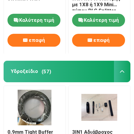
με 1X8 ή 1X9 Mini
τύπου PLC Splitter
Μικρό αγωγό HDPE
Καλύτερη τιμή
Καλύτερη τιμή
Άλλοι
επαφή
επαφή
Υδροξείδιο
(57)
0.9mm Tight Buffer
3IN1 Αδιάβροχος