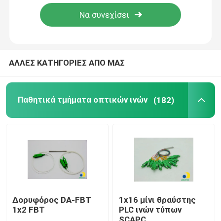
Περίπου εμείς
Γύρος εργοστασίων
ΑΛΛΕΣ ΚΑΤΗΓΟΡΙΕΣ ΑΠΟ ΜΑΣ
Ποιοτικός έλεγχος
Παθητικά τμήματα οπτικών ινών
(182)
Μας ελάτε σε επαφή με
Ειδήσεις
Περιπτώσεις
Δορυφόρος DA-FBT
1x16 μίνι θραύστης
1x2 FBT
PLC ινών τύπων
Ζητήστε ένα απόσπασμα
SCAPC