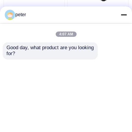
Ο εξοπλισμός
Ο εξοπλισμός
συνδετήρα DA-PM100
συνδετήρα DA-PM100
peter
που συναρμολογείται
που συναρμολογείται
στο πεδίο και είναι
στο πεδίο και είναι
φορητός για 5G
φορητός για 5G
4:07 AM
Καλύτερη τιμή
Καλύτερη τιμή
Good day, what product are you looking 
for?
επαφή
επαφή
Δείτε περισσότερων
Αρχική Σελίδα
Περίπου εμείς
επαφή
Desktop Site
Sitemap
Πολιτική απορρήτου