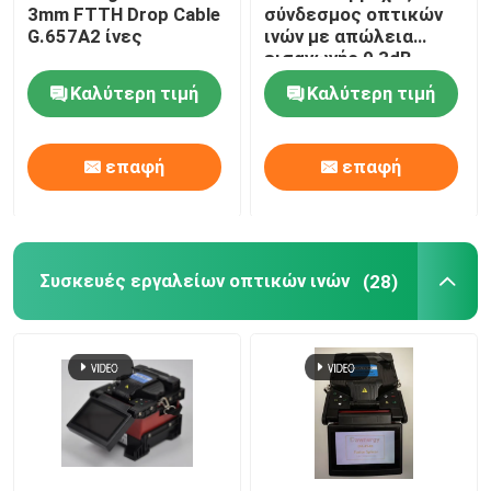
3mm FTTH Drop Cable
σύνδεσμος οπτικών
G.657A2 ίνες
ινών με απώλεια
εισαγωγής 0,3dB
Καλύτερη τιμή
Καλύτερη τιμή
επαφή
επαφή
Συσκευές εργαλείων οπτικών ινών
(28)