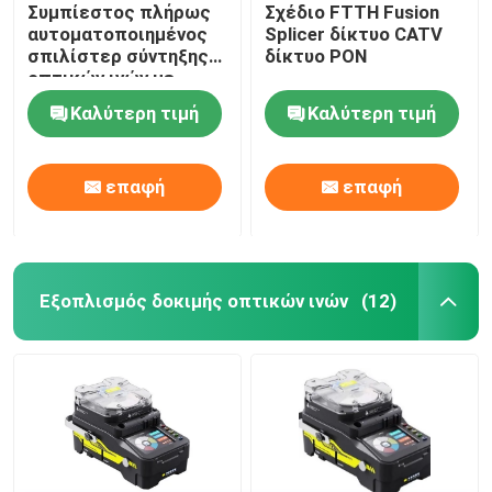
Συμπίεστος πλήρως
Σχέδιο FTTH Fusion
αυτοματοποιημένος
Splicer δίκτυο CATV
σπιλίστερ σύντηξης
δίκτυο PON
οπτικών ινών με
έγχρωμη οθόνη LCD
Καλύτερη τιμή
Καλύτερη τιμή
επαφή
επαφή
Εξοπλισμός δοκιμής οπτικών ινών
(12)