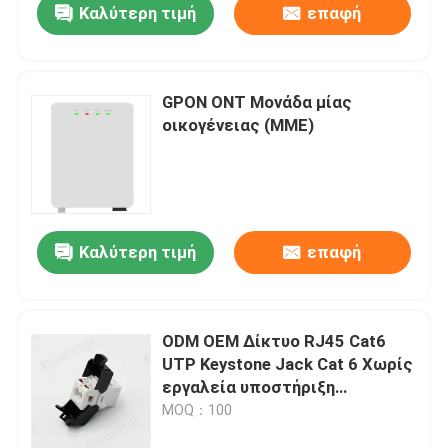
Καλύτερη τιμή
επαφή
GPON ONT Μονάδα μίας
οικογένειας (ΜΜΕ)
Καλύτερη τιμή
επαφή
ODM OEM Δίκτυο RJ45 Cat6
UTP Keystone Jack Cat 6 Χωρίς
εργαλεία υποστήριξη
Μονούλης Socket Gigabit PoE 7
MOQ：100
χρώματα διαθέσιμα