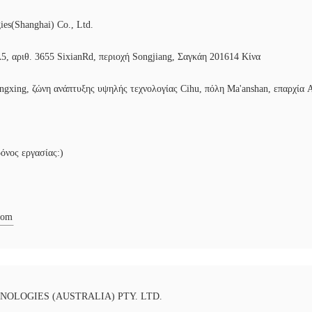
es(Shanghai) Co., Ltd.
Α5, αριθ. 3655 SixianRd, περιοχή Songjiang, Σαγκάη 201614 Κίνα
ngxing, ζώνη ανάπτυξης υψηλής τεχνολογίας Cihu, πόλη Ma'anshan, επαρχία 
όνος εργασίας:)
com
OLOGIES (AUSTRALIA) PTY. LTD.