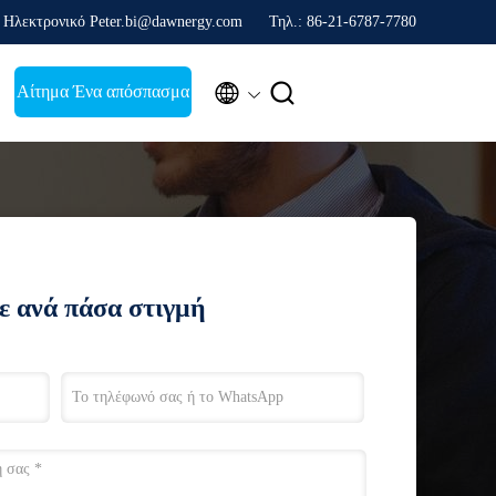
Ηλεκτρονικό Peter.bi@dawnergy.com
Τηλ.: 86-21-6787-7780


Αίτημα Ένα απόσπασμα
ε ανά πάσα στιγμή