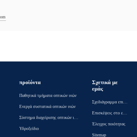
com
προϊόντα
Σχετικά με
εμάς
Παθητικά τμήματα οπτικών ινών
Σχεδιάγραμμα επιχεί
Ενεργά συστατικά οπτικών ινών
ρησης
Επισκέψεις στο εργ
Σύστημα διαχείρισης οπτικών ινώ
οστάσιο
Έλεγχος ποιότητας
ν
Υδροξείδιο
Sitemap