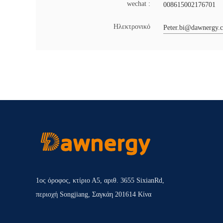
wechat :
008615002176701
Ηλεκτρονικό
Peter.bi@dawnergy.
1ος όροφος, κτίριο Α5, αριθ. 3655 SixianRd,
περιοχή Songjiang, Σαγκάη 201614 Κίνα