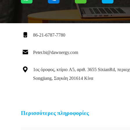

86-21-6787-7780

Peter.bi@dawnergy.com

1ος όροφος, κτίριο Α5, αριθ. 3655 SixianRd, περιοχ
Songjiang, Σαγκάη 201614 Κίνα
Περισσότερες πληροφορίες