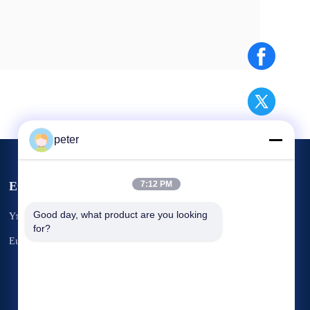
peter
Εκδηλώσεις
7:12 PM
Αίτημα Ένα
Good day, what product are you looking 
Υποθέσεις
for?
απόσπασμα
Τηλ.: 86-21-6787-7780
Ειδήσεις
Φαξ: 86-21-6787-7575



