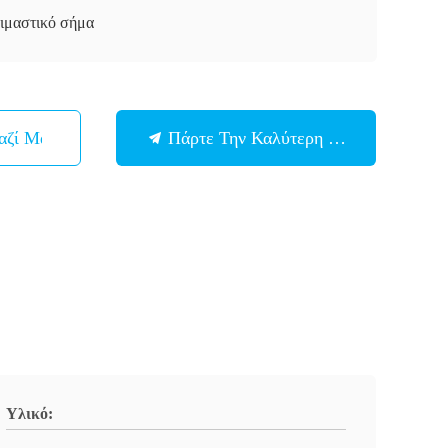
ιμαστικό σήμα
αζί Μας
Πάρτε Την Καλύτερη Τιμή
Υλικό: