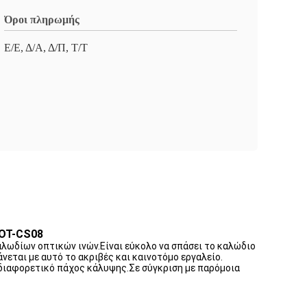
Όροι πληρωμής
Ε/Ε, Δ/Α, Δ/Π, Τ/Τ
FOT-CS08
λωδίων οπτικών ινών.Είναι εύκολο να σπάσει το καλώδιο
νεται με αυτό το ακριβές και καινοτόμο εργαλείο.
ε διαφορετικό πάχος κάλυψης.Σε σύγκριση με παρόμοια