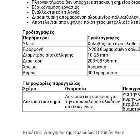
Πλεονεκτήματα: δεν υπάρχει κατασκευή σημείου δια
Εξοικονόμηση εργασίας
Εναλλακτικές επιλογές
Διαδικτυακή απομάκρυνση αλουμινίου-πολυαιθυλενίο
Αποτελείται από υψηλής ποιότητας μεταλλικές λεπί
Προδιαγραφές
Παράμετροι
Προδιαγραφές
Υλικό
Χάλυβας που έχει ελαθεί 
Εφαρμογή
2-288 θωρακισμένο καλώ
Διάμετρος αποκόλλησης
10-25 mm
Διάσταση
208*88*36mm
Χρώμα
Ασημένιο
Βάρος
300 γραμμάρια
Πληροφορίες παραγγελίας
Σχήμα
Ονομασία
Περιγρ
για την
Δοκιμαστική συσκευή για
πυρήνων
Δοκιμαστικό σήμα
την αποκόλληση καλωδίων
περιβλή
οπτικών ινών
διάμετρ
Ετικέττες:
Απογυμνωτής Καλωδίων Οπτικών Ινών