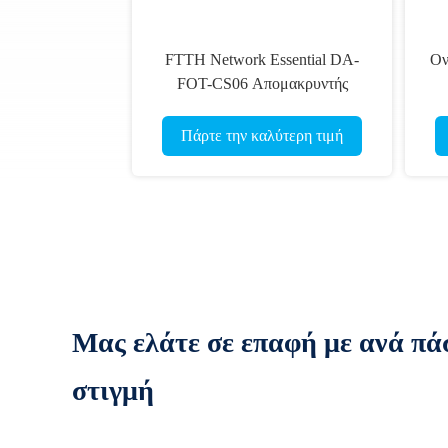
FTTH Network Essential DA-
Ον
FOT-CS06 Απομακρυντής
σωλήνων αποσβεστήρα
Πάρτε την καλύτερη τιμή
Μας ελάτε σε επαφή με ανά πά
στιγμή