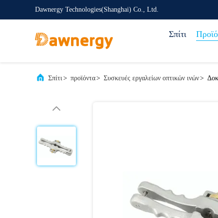
Dawnergy Technologies(Shanghai) Co., Ltd.
Σπίτι
Προϊό
Σπίτι
>
προϊόντα
>
Συσκευές εργαλείων οπτικών ινών
>
Δοκ