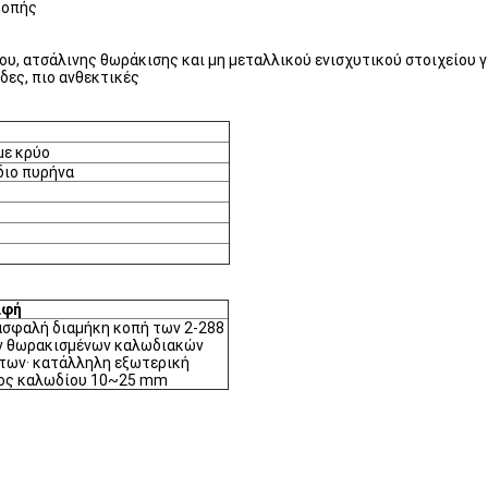
κοπής
υ, ατσάλινης θωράκισης και μη μεταλλικού ενισχυτικού στοιχείου γ
δες, πιο ανθεκτικές
με κρύο
διο πυρήνα
αφή
 ασφαλή διαμήκη κοπή των 2-288
 θωρακισμένων καλωδιακών
των· κατάλληλη εξωτερική
ος καλωδίου 10~25 mm