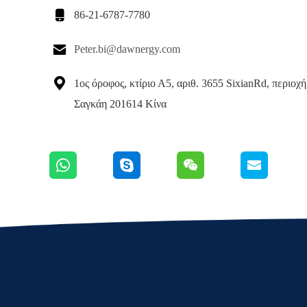

86-21-6787-7780

Peter.bi@dawnergy.com

1ος όροφος, κτίριο Α5, αριθ. 3655 SixianRd, περιοχή
Σαγκάη 201614 Κίνα