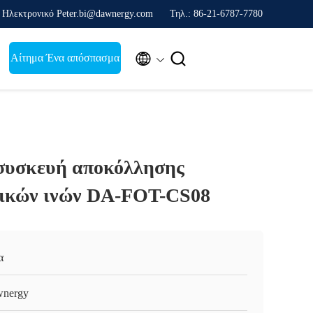
Ηλεκτρονικό Peter.bi@dawnergy.com
Τηλ.: 86-21-6787-7780


Αίτημα Ένα απόσπασμα
συσκευή αποκόλλησης
ικών ινών DA-FOT-CS08
α
nergy