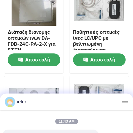
Περίπου εμείς
Διάταξη διανομής
Παθητικές οπτικές
Γύρος εργοστασίων
οπτικών ινών DA-
ίνες LC/UPC με
FDB-24C-PA-2-X για
βελτιωμένη
FTTH
διασταύρωση
Ποιοτικός έλεγχος
Αποστολή
Αποστολή
ερώτησης
ερώτησης
Μας ελάτε σε επαφή με
Ειδήσεις
peter
Περιπτώσεις
11:43 AM
Ζητήστε ένα απόσπασμα