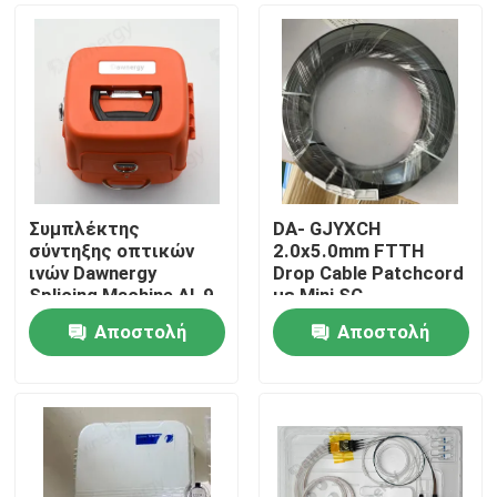
Συμπλέκτης
DA- GJYXCH
σύντηξης οπτικών
2.0x5.0mm FTTH
ινών Dawnergy
Drop Cable Patchcord
Splicing Machine AI-9
με Mini SC
υδατοασφαλής
Αποστολή
Αποστολή
σύνδεσμος και
Σπίτι
σωλήνα-μέσω
ερώτησης
ερώτησης
σύνδεσμο
Προϊόντα
Βίντεο