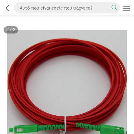
2
/
2