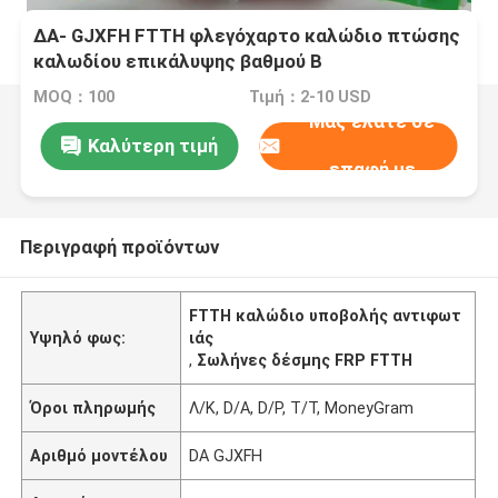
ΔΑ- GJXFH FTTH φλεγόχαρτο καλώδιο πτώσης
καλωδίου επικάλυψης βαθμού Β
MOQ：100
Τιμή：2-10 USD
Μας ελάτε σε
Καλύτερη τιμή
επαφή με
Περιγραφή προϊόντων
FTTH καλώδιο υποβολής αντιφωτ
Υψηλό φως:
ιάς
,
Σωλήνες δέσμης FRP FTTH
Όροι πληρωμής
Λ/Κ, D/A, D/P, T/T, MoneyGram
Αριθμό μοντέλου
DA GJXFH