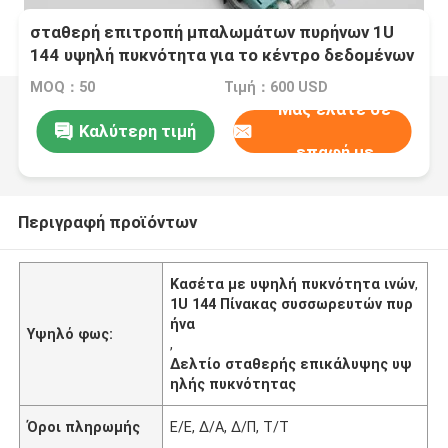
σταθερή επιτροπή μπαλωμάτων πυρήνων 1U
144 υψηλή πυκνότητα για το κέντρο δεδομένων
MOQ：50
Τιμή：600 USD
Μας ελάτε σε
Καλύτερη τιμή
επαφή με
Περιγραφή προϊόντων
Κασέτα με υψηλή πυκνότητα ινών
,
1U 144 Πίνακας συσσωρευτών πυρ
ήνα
Υψηλό φως:
,
Δελτίο σταθερής επικάλυψης υψ
ηλής πυκνότητας
Όροι πληρωμής
Ε/Ε, Δ/Α, Δ/Π, Τ/Τ