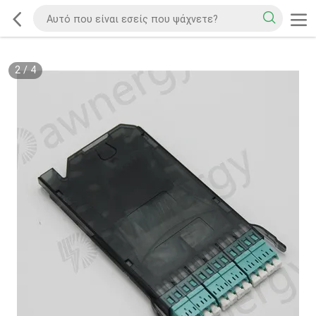
2
/
4