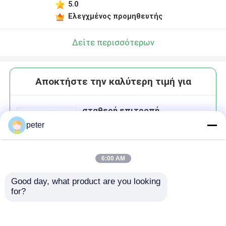
5.0
Ελεγχμένος προμηθευτής
Δείτε περισσότερων
Αποκτήστε την καλύτερη τιμή για
σταθερή επιτροπή
μπαλωμάτων πυρήνων 1U 144
peter
υψηλή πυκνότητα για το
κέντρο δεδομένων
6:00 AM
Good day, what product are you looking 
Να συνεχίσει
for?