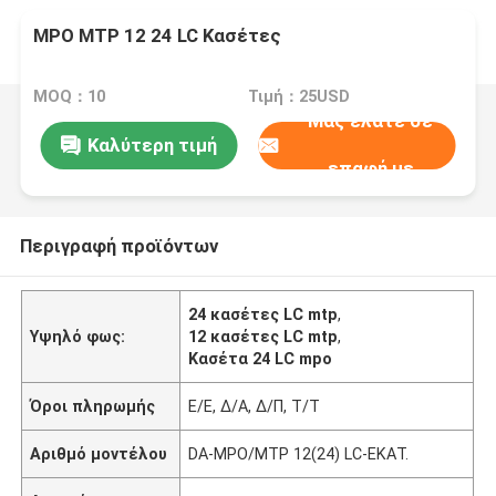
MPO MTP 12 24 LC Κασέτες
MOQ：10
Τιμή：25USD
Μας ελάτε σε
Καλύτερη τιμή
επαφή με
Περιγραφή προϊόντων
24 κασέτες LC mtp
,
Υψηλό φως:
12 κασέτες LC mtp
,
Κασέτα 24 LC mpo
Όροι πληρωμής
Ε/Ε, Δ/Α, Δ/Π, Τ/Τ
Αριθμό μοντέλου
DA-MPO/MTP 12(24) LC-ΕΚΑΤ.