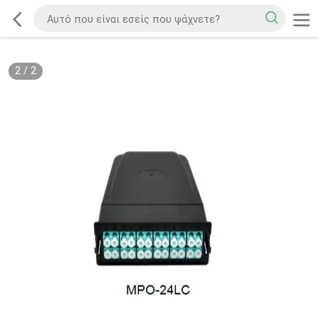
2
/
2