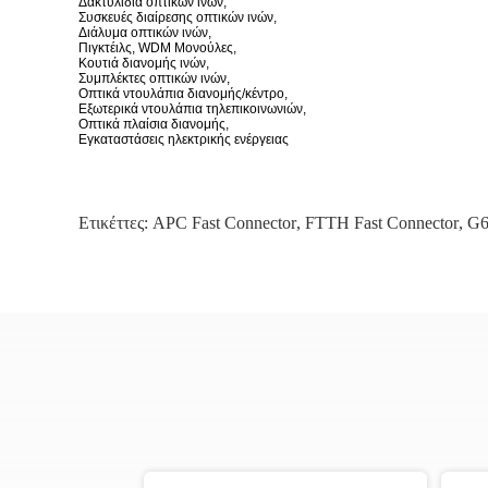
Δακτυλίδια οπτικών ινών,
Συσκευές διαίρεσης οπτικών ινών,
Διάλυμα οπτικών ινών,
Πιγκτέιλς, WDM Μονούλες,
Κουτιά διανομής ινών,
Συμπλέκτες οπτικών ινών,
Οπτικά ντουλάπια διανομής/κέντρο,
Εξωτερικά ντουλάπια τηλεπικοινωνιών,
Οπτικά πλαίσια διανομής,
Εγκαταστάσεις ηλεκτρικής ενέργειας
Ετικέττες:
APC Fast Connector
,
FTTH Fast Connector
,
G6