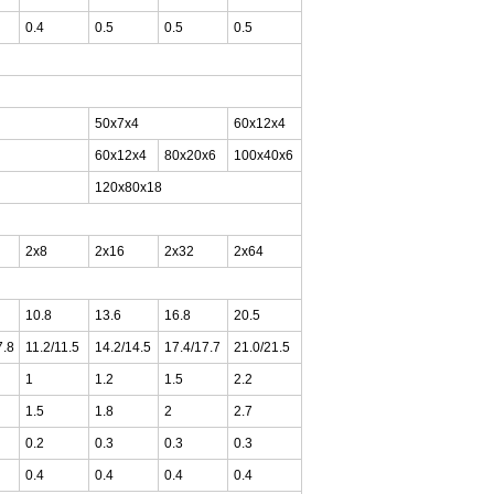
0.4
0.5
0.5
0.5
50x7x4
60x12x4
60x12x4
80x20x6
100x40x6
120x80x18
2x8
2x16
2x32
2x64
10.8
13.6
16.8
20.5
7.8
11.2/11.5
14.2/14.5
17.4/17.7
21.0/21.5
1
1.2
1.5
2.2
1.5
1.8
2
2.7
0.2
0.3
0.3
0.3
0.4
0.4
0.4
0.4