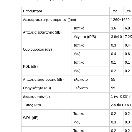
Παράμετροι
1x2
1x4
Λειτουργικό μήκος κύματος ((nm)
1260~1650
Τυπικό
3.6
6.8
Απώλεια εισαγωγής (dB)
Μέγιστο ((P/S)
3.8/4.0
7.2/
Τυπικό
0.3
0.4
Ομοιομορφία (dB)
Μαξ
0.4
0.6
Τυπικό
0.1
0.1
PDL (dB)
Μαξ
0.2
0.2
Απώλεια επιστροφής (dB)
Ελάχιστο
55
Οδηγικότητα (dB)
Ελάχιστο
55
Διάρκεια ινών (μ)
1 (+/- 0,05)
Τύπος ινών
Δελτίο ΕΚΑΧ 
Τυπικό
0.2
0.2
WDL (dB)
Μαξ
0.3
0.3
Τυπικό
0.2
0.2