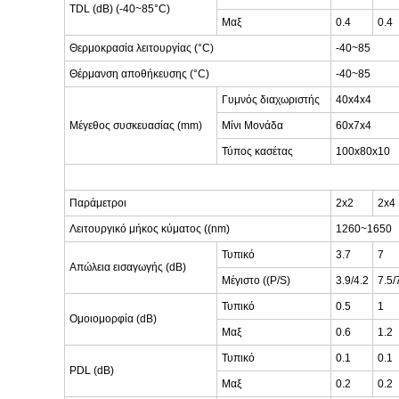
TDL (dB) (-40~85°C)
Μαξ
0.4
0.4
Θερμοκρασία λειτουργίας (°C)
-40~85
Θέρμανση αποθήκευσης (°C)
-40~85
Γυμνός διαχωριστής
40x4x4
Μέγεθος συσκευασίας (mm)
Μίνι Μονάδα
60x7x4
Τύπος κασέτας
100x80x10
Παράμετροι
2x2
2x4
Λειτουργικό μήκος κύματος ((nm)
1260~1650
Τυπικό
3.7
7
Απώλεια εισαγωγής (dB)
Μέγιστο ((P/S)
3.9/4.2
7.5/
Τυπικό
0.5
1
Ομοιομορφία (dB)
Μαξ
0.6
1.2
Τυπικό
0.1
0.1
PDL (dB)
Μαξ
0.2
0.2