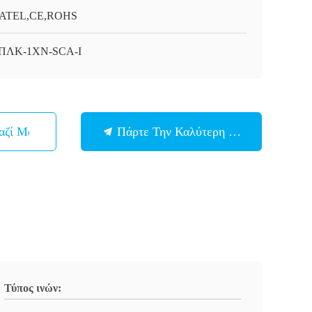
ATEL,CE,ROHS
-ΠΛΚ-1XN-SCA-I
αζί Μας
Πάρτε Την Καλύτερη Τιμή
Τύπος ινών: