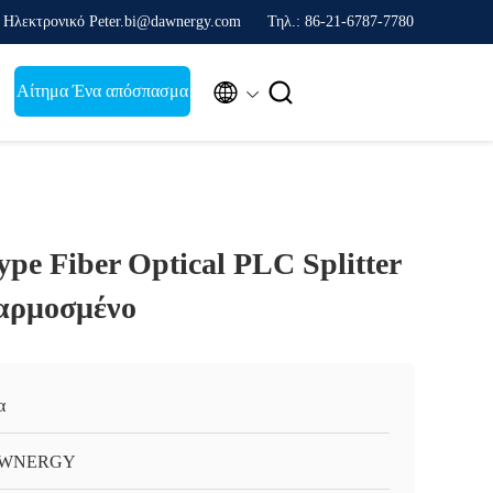
Ηλεκτρονικό Peter.bi@dawnergy.com
Τηλ.: 86-21-6787-7780


Αίτημα Ένα απόσπασμα
ype Fiber Optical PLC Splitter
ρμοσμένο
α
WNERGY