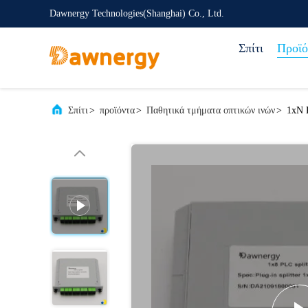
Dawnergy Technologies(Shanghai) Co., Ltd.
Σπίτι
Προϊό
Σπίτι
>
προϊόντα
>
Παθητικά τμήματα οπτικών ινών
>
1xN 