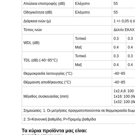
Απώλεια επιστροφής (dB)
Ελάχιστο
55
Οδηγικότητα (dB)
Ελάχιστο
55
Διάρκεια ινών (μ)
1 +/- 0,05 ή
Τύπος ινών
Δελτίο ΕΚΑΧ 
Τυπικό
0.3
0.3
WDL (dB)
Μαξ
0.4
0.4
Τυπικό
0.3
0.3
TDL (dB) (-40~85°C)
Μαξ
0.4
0.4
Θερμοκρασία λειτουργίας (°C)
-40~85
Θέρμανση αποθήκευσης (°C)
-40~85
1x2,4,8: 100
Μέγεθος συσκευασίας (mm)
1x16: 100 (W
1x32: 100 (W
Σημειώσεις: 1. Οι μετρήσεις πραγματοποιούνται σε θερμοκρασία δωμ
2. S=Κανονική βαθμίδα, P=Πρεμιόμ βαθμίδα
Τα κύρια προϊόντα μας είναι: