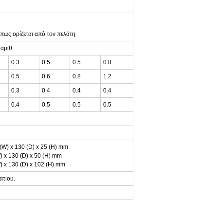
 όπως ορίζεται από τον πελάτη
αριθ.
0.3
0.5
0.5
0.8
0.5
0.6
0.8
1.2
0.3
0.4
0.4
0.4
0.4
0.5
0.5
0.5
 (W) x 130 (D) x 25 (H) mm
) x 130 (D) x 50 (H) mm
) x 130 (D) x 102 (H) mm
ατίου.