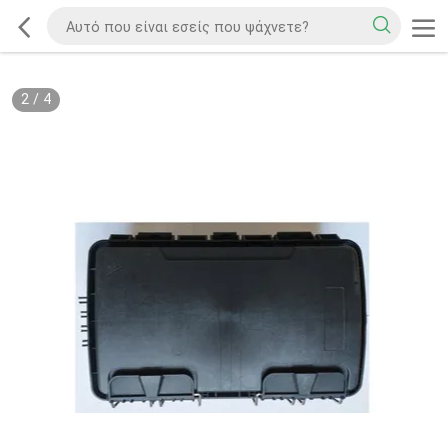
2
/
4