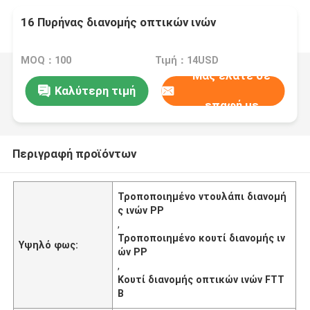
16 Πυρήνας διανομής οπτικών ινών
MOQ：100
Τιμή：14USD
Μας ελάτε σε
Καλύτερη τιμή
επαφή με
Περιγραφή προϊόντων
Τροποποιημένο ντουλάπι διανομή
ς ινών PP
,
Τροποποιημένο κουτί διανομής ιν
Υψηλό φως:
ών PP
,
Κουτί διανομής οπτικών ινών FTT
B