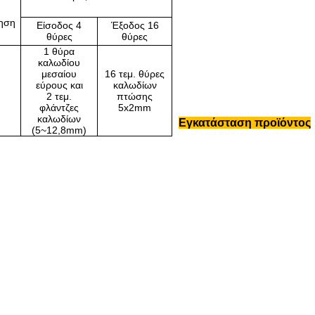
ηση
Είσοδος 4
Έξοδος 16
θύρες
θύρες
1 θύρα
καλωδίου
μεσαίου
16 τεμ. θύρες
εύρους και
καλωδίων
2 τεμ.
πτώσης
φλάντζες
5x2mm
καλωδίων
Εγκατάσταση προϊόντος
(5~12,8mm)