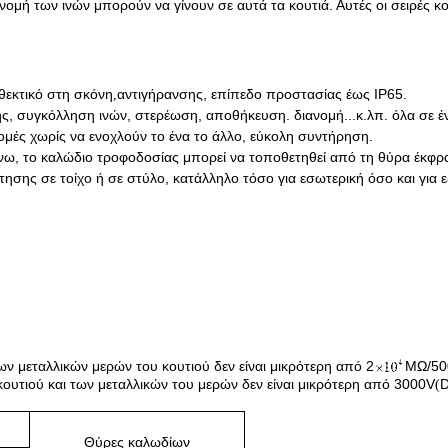
νομή των ινών μπορούν να γίνουν σε αυτά τα κουτιά. Αυτές οι σειρές κ
θεκτικό στη σκόνη
αντιγήρανσης, επίπεδο προστασίας έως IP65.
,
ς, συγκόλληση ινών, στερέωση, αποθήκευση. διανομή...κ.λπ. όλα σε έ
δρομές χωρίς να ενοχλούν το ένα το άλλο, εύκολη συντήρηση.
νω, το καλώδιο τροφοδοσίας μπορεί να τοποθετηθεί από τη θύρα έκφρ
τησης σε τοίχο ή σε στύλο, κατάλληλο τόσο για εσωτερική όσο και για 
ν μεταλλικών μερών του κουτιού δεν είναι μικρότερη από 2
MΩ/50
κουτιού και των μεταλλικών του μερών δεν είναι μικρότερη από 3000V
(
Θύρες καλωδίων