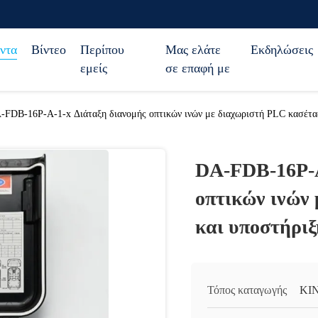
ντα
Βίντεο
Περίπου
Μας ελάτε
Εκδηλώσεις
εμείς
σε επαφή με
-FDB-16P-A-1-x Διάταξη διανομής οπτικών ινών με διαχωριστή PLC κασέτας
DA-FDB-16P-A
οπτικών ινών
και υποστήρι
Τόπος καταγωγής
ΚΙ