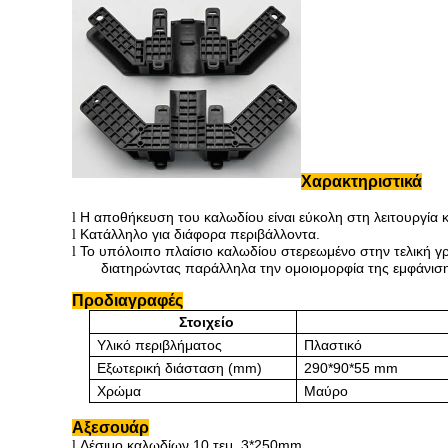
Χαρακτηριστικά
Η αποθήκευση του καλωδίου είναι εύκολη στη λειτουργία 
l
Κατάλληλο για διάφορα περιβάλλοντα.
l
Το υπόλοιπο πλαίσιο καλωδίου στερεωμένο στην τελική γραμ
l
διατηρώντας παράλληλα την ομοιομορφία της εμφάνισ
Προδιαγραφές
Στοιχείο
Υλικό περιβλήματος
Πλαστικό
Εξωτερική διάσταση (mm)
290*90*55 mm
Χρώμα
Μαύρο
Αξεσουάρ
Δέσιμο καλωδίων 10 τεμ. 3*250mm
l