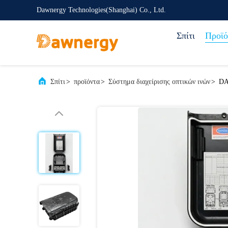
Dawnergy Technologies(Shanghai) Co., Ltd.
Σπίτι
Προϊό
Σπίτι
>
προϊόντα
>
Σύστημα διαχείρισης οπτικών ινών
>
DA