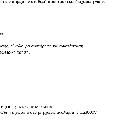
ουτιών παρέχουν σταθερή προστασία και διαχείριση για τα
να.
ασης, εύκολο για συντήρηση και εγκατάσταση.
εξωτερική χρήση.
0V
DC
IR≥2
MΩ/500V
(
)；
DC
/min, χωρίς διάτρηση
χωρίς αναλαμπή
U≥3000V
)
,
；