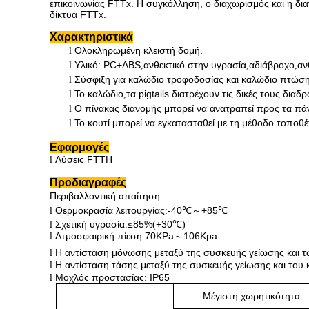
επικοινωνίας FTTx. Η συγκόλληση, ο διαχωρισμός και η δια
δίκτυα FTTx.
Χαρακτηριστικά
Ολοκληρωμένη κλειστή δομή.
l
Υλικό: PC+ABS
ανθεκτικό στην υγρασία
αδιάβροχο
αν
l
,
,
,
Σύσφιξη για καλώδιο τροφοδοσίας και καλώδιο πτώση
l
Το καλώδιο
τα pigtails διατρέχουν τις δικές τους δια
l
,
Ο πίνακας διανομής μπορεί να ανατραπεί προς τα πά
l
Το κουτί μπορεί να εγκατασταθεί με τη μέθοδο τοποθέ
l
Εφαρμογές
Λύσεις FTTH
l
Προδιαγραφές
Περιβαλλοντική απαίτηση
Θερμοκρασία λειτουργίας
-40
+85
l
:
℃
～
℃
Σχετική υγρασία
≤85%
+30
l
:
(
℃
)
Ατμοσφαιρική πίεση
70KPa
106Kpa
l
:
～
Η αντίσταση μόνωσης μεταξύ της συσκευής γείωσης και τω
l
Η αντίσταση τάσης μεταξύ της συσκευής γείωσης και του 
l
Μοχλός προστασίας: IP65
l
Μέγιστη χωρητικότητα