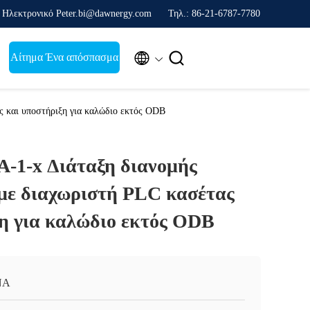
Ηλεκτρονικό Peter.bi@dawnergy.com
Τηλ.: 86-21-6787-7780


Αίτημα Ένα απόσπασμα
 και υποστήριξη για καλώδιο εκτός ODB
-1-x Διάταξη διανομής
 με διαχωριστή PLC κασέτας
ξη για καλώδιο εκτός ODB
ΝΑ