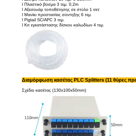
Πλαστικό βύσμα 3 τεμ. 0,2m
l
Αξεσουάρ τοποθέτησης σε στύλο 1 σετ
l
Μανίκι προστασίας σύντηξης 6 τεμ.
l
Pigtail SC/APC 3 τεμ.
l
Κιτ εγκατάστασης δίσκου καλωδίων 4 τεμ.
l
Διαμόρφωση κασέτας PLC Splitters (11 θύρες π
Σχέδιο κασέτας (
130x100x50
mm)