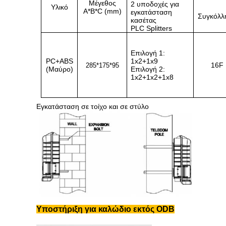
Μέγεθος
2 υποδοχές για
Υλικό
A*B*C (mm)
εγκατάσταση
Συγκόλλ
κασέτας
PLC Splitters
Επιλογή 1:
PC+ABS
1x2+1x9
16F
285*175*95
(Μαύρο)
Επιλογή 2:
1x2+1x2+1x8
Εγκατάσταση σε τοίχο και σε στύλο
Υποστήριξη για καλώδιο εκτός ODB