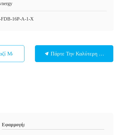
nergy
FDB-16P-A-1-X
αζί Μας
Πάρτε Την Καλύτερη Τιμή
Εφαρμογή: