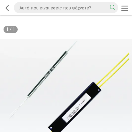
1
/
1