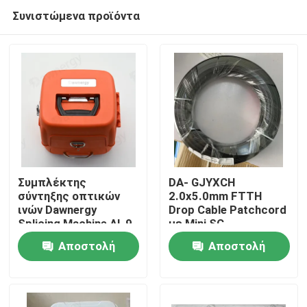
Συνιστώμενα προϊόντα
Συμπλέκτης
DA- GJYXCH
σύντηξης οπτικών
2.0x5.0mm FTTH
ινών Dawnergy
Drop Cable Patchcord
Σπίτι
Splicing Machine AI-9
με Mini SC
υδατοασφαλής
Αποστολή
Αποστολή
σύνδεσμος και
Προϊόντα
σωλήνα-μέσω
ερώτησης
ερώτησης
σύνδεσμο
Βίντεο