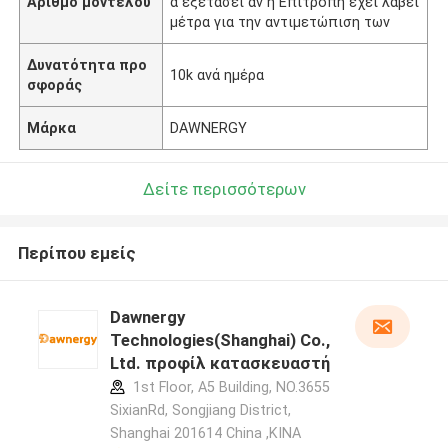
Αριθμό μοντέλου
α εξετάσει αν η Επιτροπή έχει λάβει
μέτρα για την αντιμετώπιση των
Δυνατότητα προ
10k ανά ημέρα
σφοράς
Μάρκα
DAWNERGY
Δείτε περισσότερων
Περίπου εμείς
Dawnergy
Technologies(Shanghai) Co.,
Ltd. προφίλ κατασκευαστή
1st Floor, A5 Building, NO.3655
SixianRd, Songjiang District,
Shanghai 201614 China ,ΚΙΝΑ