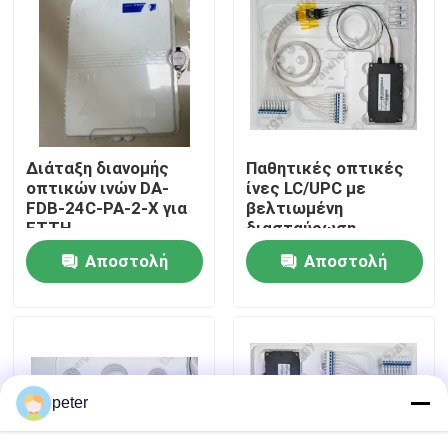
Περίπου εμείς
Γύρος εργοστασίων
Διάταξη διανομής
Παθητικές οπτικές
Ποιοτικός έλεγχος
οπτικών ινών DA-
ίνες LC/UPC με
FDB-24C-PA-2-X για
βελτιωμένη
FTTH
διασταύρωση
Μας ελάτε σε επαφή με
Αποστολή
Αποστολή
ερώτησης
ερώτησης
Ειδήσεις
Περιπτώσεις
peter
Ζητήστε ένα απόσπασμα