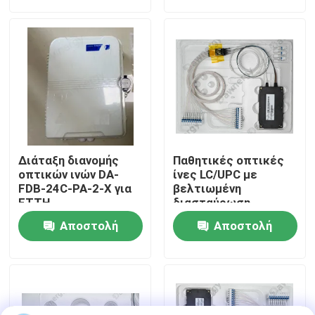
ερώτησης
ερώτησης
σύνδεσμο
Περίπου εμείς
Γύρος εργοστασίων
Ποιοτικός έλεγχος
Διάταξη διανομής
Παθητικές οπτικές
Μας ελάτε σε επαφή με
οπτικών ινών DA-
ίνες LC/UPC με
FDB-24C-PA-2-X για
βελτιωμένη
FTTH
διασταύρωση
Ειδήσεις
Αποστολή
Αποστολή
ερώτησης
ερώτησης
Περιπτώσεις
Ζητήστε ένα απόσπασμα