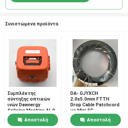
Συνιστώμενα προϊόντα
Σπίτι
Συμπλέκτης
DA- GJYXCH
σύντηξης οπτικών
2.0x5.0mm FTTH
ινών Dawnergy
Drop Cable Patchcord
Προϊόντα
Splicing Machine AI-9
με Mini SC
υδατοασφαλής
Αποστολή
Αποστολή
σύνδεσμος και
Βίντεο
σωλήνα-μέσω