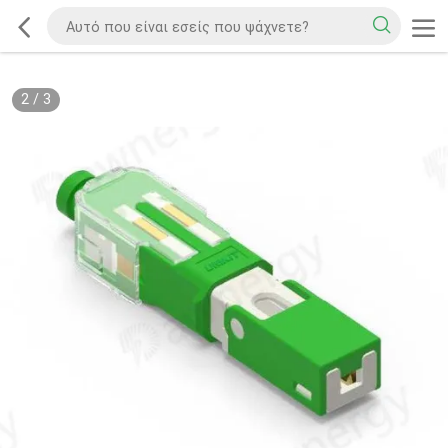
2
/
3