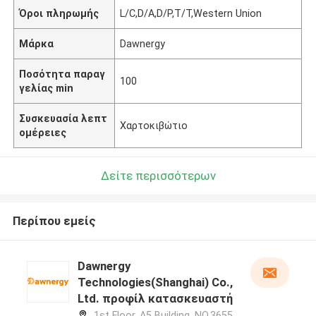
Όροι πληρωμής
L/C,D/A,D/P,T/T,Western Union
Μάρκα
Dawnergy
Ποσότητα παραγ
100
γελίας min
Συσκευασία λεπτ
Χαρτοκιβώτιο
ομέρειες
Δείτε περισσότερων
Περίπου εμείς
Dawnergy
Technologies(Shanghai) Co.,
Ltd. προφίλ κατασκευαστή
1st Floor, A5 Building, NO.3655