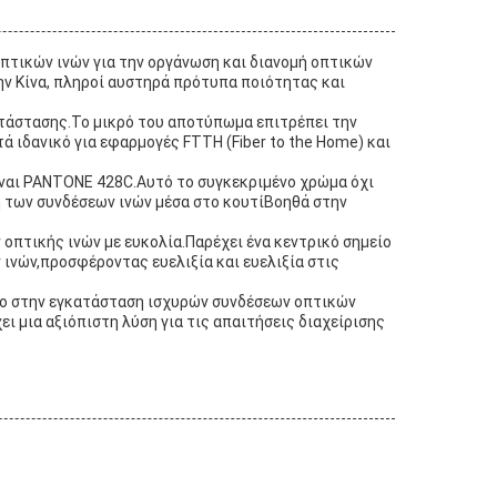
οπτικών ινών για την οργάνωση και διανομή οπτικών
ην Κίνα, πληροί αυστηρά πρότυπα ποιότητας και
τάστασης.Το μικρό του αποτύπωμα επιτρέπει την
ιδανικό για εφαρμογές FTTH (Fiber to the Home) και
είναι PANTONE 428C.Αυτό το συγκεκριμένο χρώμα όχι
 των συνδέσεων ινών μέσα στο κουτίΒοηθά στην
 οπτικής ινών με ευκολία.Παρέχει ένα κεντρικό σημείο
 ινών,προσφέροντας ευελιξία και ευελιξία στις
ρόλο στην εγκατάσταση ισχυρών συνδέσεων οπτικών
ι μια αξιόπιστη λύση για τις απαιτήσεις διαχείρισης