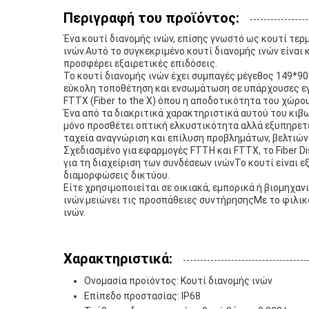
Περιγραφή του προϊόντος:
Ένα κουτί διανομής ινών, επίσης γνωστό ως κουτί τερ
ινών.Αυτό το συγκεκριμένο κουτί διανομής ινών είνα
προσφέρει εξαιρετικές επιδόσεις.
Το κουτί διανομής ινών έχει συμπαγές μέγεθος 149*
εύκολη τοποθέτηση και ενσωμάτωση σε υπάρχουσες εγκ
FTTX (Fiber to the X) όπου η αποδοτικότητα του χώρου 
Ένα από τα διακριτικά χαρακτηριστικά αυτού του κιβω
μόνο προσθέτει οπτική ελκυστικότητα αλλά εξυπηρετε
ταχεία αναγνώριση και επίλυση προβλημάτων, βελτιώ
Σχεδιασμένο για εφαρμογές FTTH και FTTX, το Fiber Di
για τη διαχείριση των συνδέσεων ινώνΤο κουτί είναι ε
διαμορφώσεις δικτύου.
Είτε χρησιμοποιείται σε οικιακά, εμπορικά ή βιομηχα
ινών.μειώνει τις προσπάθειες συντήρησηςΜε το φιλικό
ινών.
Χαρακτηριστικά:
Ονομασία προϊόντος: Κουτί διανομής ινών
Επίπεδο προστασίας: IP68