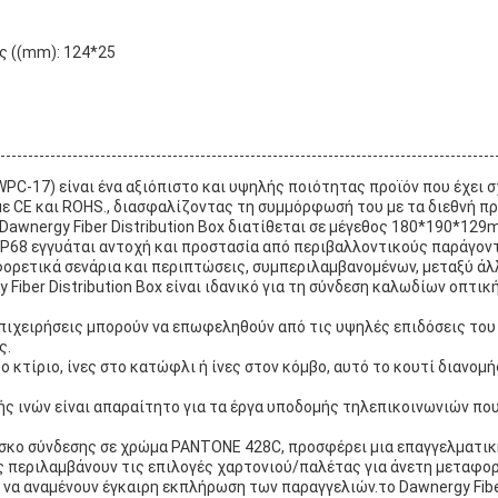
ς ((mm): 124*25
T-WPC-17) είναι ένα αξιόπιστο και υψηλής ποιότητας προϊόν που έχει
με CE και ROHS., διασφαλίζοντας τη συμμόρφωσή του με τα διεθνή π
Dawnergy Fiber Distribution Box διατίθεται σε μέγεθος 180*190*12
P68 εγγυάται αντοχή και προστασία από περιβαλλοντικούς παράγοντ
ιαφορετικά σενάρια και περιπτώσεις, συμπεριλαμβανομένων, μεταξύ άλ
 Fiber Distribution Box είναι ιδανικό για τη σύνδεση καλωδίων οπτικ
ιχειρήσεις μπορούν να επωφεληθούν από τις υψηλές επιδόσεις του Da
ς.
το κτίριο, ίνες στο κατώφλι ή ίνες στον κόμβο, αυτό το κουτί διανομ
ής ινών είναι απαραίτητο για τα έργα υποδομής τηλεπικοινωνιών πο
α δίσκο σύνδεσης σε χρώμα PANTONE 428C, προσφέρει μια επαγγελματικ
 περιλαμβάνουν τις επιλογές χαρτονιού/παλέτας για άνετη μεταφορ
α αναμένουν έγκαιρη εκπλήρωση των παραγγελιών.το Dawnergy Fiber D