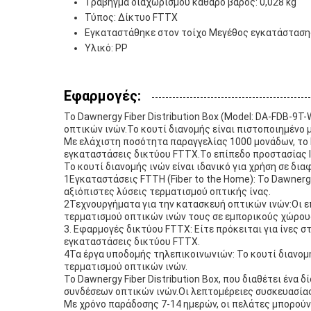
Τράβηγμα διαχωρισμού καθαρό βάρος: 0,028 kg
Τύπος: Δίκτυο FTTX
Εγκαταστάθηκε στον τοίχο Μεγέθος εγκατάσταση
Υλικό: PP
Εφαρμογές:
Το Dawnergy Fiber Distribution Box (Model: DA-FDB-9
οπτικών ινών.Το κουτί διανομής είναι πιστοποιημένο 
Με ελάχιστη ποσότητα παραγγελίας 1000 μονάδων, το 
εγκαταστάσεις δικτύου FTTX.Το επίπεδο προστασίας I
Το κουτί διανομής ινών είναι ιδανικό για χρήση σε δ
1Εγκαταστάσεις FTTH (Fiber to the Home): Το Dawnergy
αξιόπιστες λύσεις τερματισμού οπτικής ίνας.
2Τεχνουργήματα για την κατασκευή οπτικών ινών:Οι επ
τερματισμού οπτικών ινών τους σε εμπορικούς χώρου
3. Εφαρμογές δικτύου FTTX: Είτε πρόκειται για ίνες σ
εγκαταστάσεις δικτύου FTTX.
4Τα έργα υποδομής τηλεπικοινωνιών: Το κουτί διανομ
τερματισμού οπτικών ινών.
Το Dawnergy Fiber Distribution Box, που διαθέτει έν
συνδέσεων οπτικών ινών.Οι λεπτομέρειες συσκευασίας
Με χρόνο παράδοσης 7-14 ημερών, οι πελάτες μπορούν ν