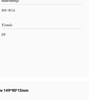
διάσταση):
Φ8~Φ14
Υλικό:
PP
ών 149*90*15mm