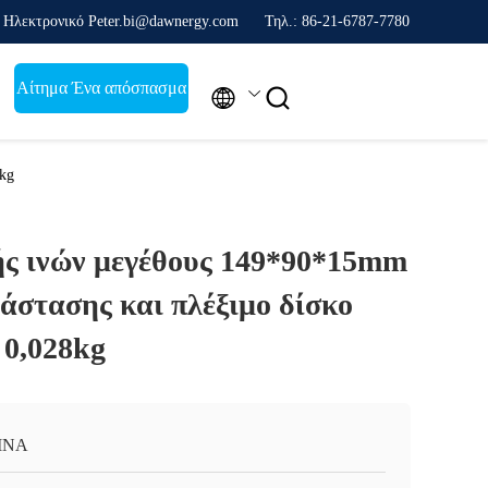
Ηλεκτρονικό Peter.bi@dawnergy.com
Τηλ.: 86-21-6787-7780
Αίτημα Ένα απόσπασμα


8kg
ής ινών μεγέθους 149*90*15mm
τάστασης και πλέξιμο δίσκο
 0,028kg
INA