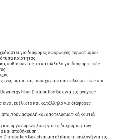
 σχεδιαστεί για διάφορες εφαρμογές τερματισμού
ρότυπα ποιότητας.
9mm, καθιστώντας το κατάλληλο για διαφορετικές
ες.
λων:
ής ίνες σε σπίτια, παρέχοντας αποτελεσματικές και
wnergy Fiber Distribution Box για τις ανάγκες
ής είναι ευέλικτο και κατάλληλο για διάφορες
υ απαιτούν ασφαλή και αποτελεσματικά κουτιά
ή και οργανωμένη λύση για τη διαχείριση των
ά και αποθήκευση.
istribution Box είναι μια αξιόπιστη επιλογή για τις