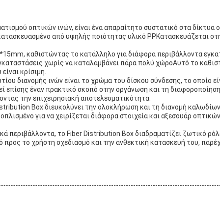
ματισμού οπτικών ινών, είναι ένα απαραίτητο συστατικό στα δίκτυα 
ι κατασκευασμένο από υψηλής ποιότητας υλικό PPΚατασκευάζεται στ
90*15mm, καθιστώντας το κατάλληλο για διάφορα περιβάλλοντα εγκα
αταστάσεις χωρίς να καταλαμβάνει πάρα πολύ χώροΑυτό το καθιστά 
είναι κρίσιμη.
τίου διανομής ινών είναι το χρώμα του δίσκου σύνδεσης, το οποίο 
ί επίσης έναν πρακτικό σκοπό στην οργάνωση και τη διαφοροποίηση
νοντας την επιχειρησιακή αποτελεσματικότητα.
stribution Box διευκολύνει την ολοκλήρωση και τη διανομή καλωδίων
ξοπλισμένο για να χειρίζεται διάφορα στοιχεία και αξεσουάρ οπτικών
νικά περιβάλλοντα, το Fiber Distribution Box διαδραματίζει ζωτικό 
 προς το χρήστη σχεδιασμό και την ανθεκτική κατασκευή του, παρέχε