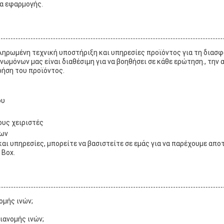
ια εφαρμογής.
οκληρωμένη τεχνική υποστήριξη και υπηρεσίες προϊόντος για τη διασ
νωμόνων μας είναι διαθέσιμη για να βοηθήσει σε κάθε ερώτηση., τη
ρήση του προϊόντος.
ου
ους χειριστές
των
και υπηρεσίες, μπορείτε να βασιστείτε σε εμάς για να παρέχουμε απο
 Box.
ομής ινών;
διανομής ινών;