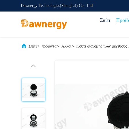
Dawnergy Technologies(Shanghai) Co., Ltd.
Σπίτι
Προϊό
Σπίτι
>
προϊόντα
>
Άλλοι
>
Κουτί διανομής ινών μεγέθους