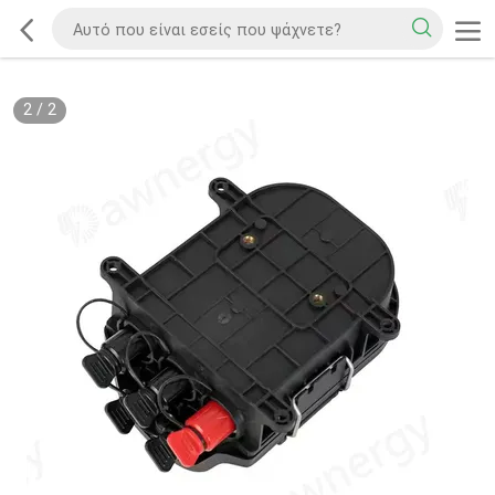
2
/
2