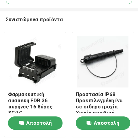
Συνιστώμενα προϊόντα
Φαρμακευτική
Προστασία IP68
Σπίτι
συσκευή FDB 36
Προεπιλεγμένη ίνα
πυρήνες 16 θύρες
σε σιδηροτροχία
SC/LC
Χωρίς επωξικό
Προϊόντα
στεγνώσιμο και
Αποστολή
Αποστολή
γυαλισμό με υλικά
στερέωσης PC ABS
ερώτησης
ερώτησης
Βίντεο