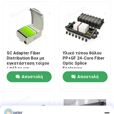
Περίπου εμείς
Γύρος εργοστασίων
Ποιοτικός έλεγχος
SC Adapter Fiber
Υλικό τύπου θόλου
Distribution Box με
PP+GF 24-Core Fiber
Μας ελάτε σε επαφή με
εγκατάσταση τοίχου
Optic Splice
/ πόλου και
Enclosure
συνδετήρα Fiber
Αποστολή
Αποστολή
Splice Box Type
Ειδήσεις
ερώτησης
ερώτησης
Περιπτώσεις
Ζητήστε ένα απόσπασμα
peter