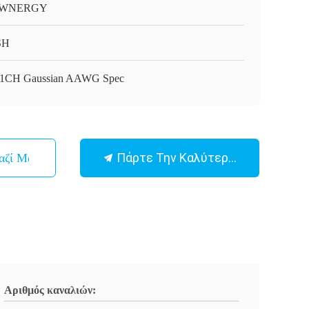
WNERGY
SH
1CH Gaussian AAWG Spec
Πάρτε Την Καλύτερη Τιμή
αζί Μας
Αριθμός καναλιών: