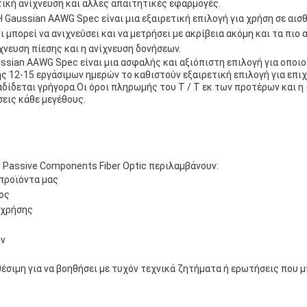
ική ανίχνευση και άλλες απαιτητικές εφαρμογές.
aussian AAWG Spec είναι μια εξαιρετική επιλογή για χρήση σε αι
 μπορεί να ανιχνεύσει και να μετρήσει με ακρίβεια ακόμη και τα πιο
χνευση πίεσης και η ανίχνευση δονήσεων.
sian AAWG Spec είναι μια ασφαλής και αξιόπιστη επιλογή για οποι
ς 12-15 εργάσιμων ημερών το καθιστούν εξαιρετική επιλογή για επι
δίδεται γρήγορα.Οι όροι πληρωμής του T / T εκ των προτέρων και η
σεις κάθε μεγέθους.
 Passive Components Fiber Optic περιλαμβάνουν:
προϊόντα μας
ος
 χρήσης
ων
έσιμη για να βοηθήσει με τυχόν τεχνικά ζητήματα ή ερωτήσεις που μ