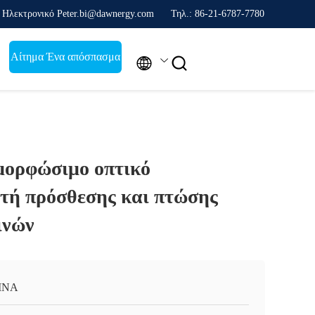
Ηλεκτρονικό Peter.bi@dawnergy.com
Τηλ.: 86-21-6787-7780
Αίτημα Ένα απόσπασμα


ορφώσιμο οπτικό
τή πρόσθεσης και πτώσης
ινών
INA