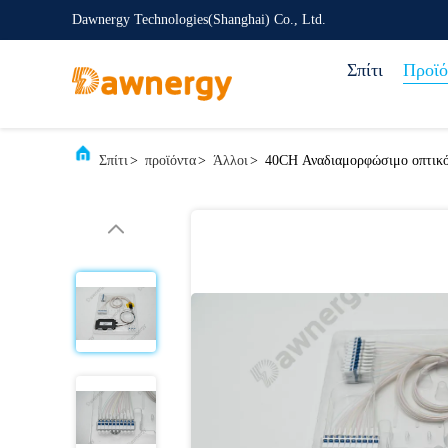
Dawnergy Technologies(Shanghai) Co., Ltd.
Σπίτι
Προϊό
Σπίτι
>
προϊόντα
>
Άλλοι
>
40CH Αναδιαμορφώσιμο οπτικό