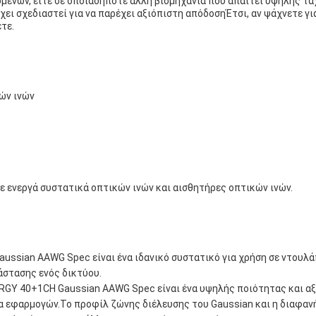
ομένων, είτε σε οποιαδήποτε άλλη βιομηχανία που απαιτεί υψηλής τ
Έχει σχεδιαστεί για να παρέχει αξιόπιστη απόδοσηΈτσι, αν ψάχνετε 
ετε.
ών ινών
με ενεργά συστατικά οπτικών ινών και αισθητήρες οπτικών ινών.
ssian AAWG Spec είναι ένα ιδανικό συστατικό για χρήση σε ντουλάπ
στασης ενός δικτύου.
GY 40+1CH Gaussian AAWG Spec είναι ένα υψηλής ποιότητας και αξ
ία εφαρμογών.Το προφίλ ζώνης διέλευσης του Gaussian και η διαφαν