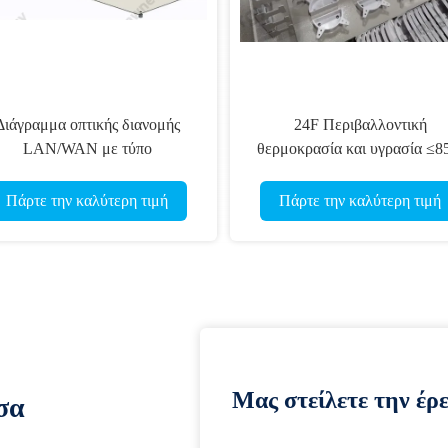
Διάγραμμα οπτικής διανομής
24F Περιβαλλοντική
LAN/WAN με τύπο
θερμοκρασία και υγρασία ≤
οσαρμογέα SC/APC και μαύρο
30C Διάταξη διανομής ινώ
ή επιλογές
Πάρτε την καλύτερη τιμή
Πάρτε την καλύτερη τιμή
Μας στείλετε την έρ
σα