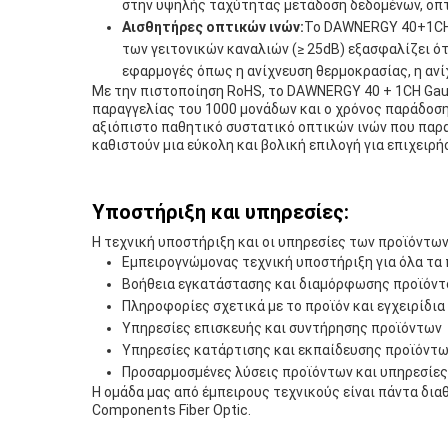
στην υψηλής ταχύτητας μετάδοση δεδομένων, οπτ
Αισθητήρες οπτικών ινών:
Το DAWNERGY 40+1CH G
των γειτονικών καναλιών (≥ 25dB) εξασφαλίζει ότι
εφαρμογές όπως η ανίχνευση θερμοκρασίας, η ανί
Με την πιστοποίηση RoHS, το DAWNERGY 40 + 1CH Gaus
παραγγελίας του 1000 μονάδων και ο χρόνος παράδοση
αξιόπιστο παθητικό συστατικό οπτικών ινών που παρα
καθιστούν μια εύκολη και βολική επιλογή για επιχειρή
Υποστήριξη και υπηρεσίες:
Η τεχνική υποστήριξη και οι υπηρεσίες των προϊόντων
Εμπειρογνώμονας τεχνική υποστήριξη για όλα τα 
Βοήθεια εγκατάστασης και διαμόρφωσης προϊόντ
Πληροφορίες σχετικά με το προϊόν και εγχειρίδια
Υπηρεσίες επισκευής και συντήρησης προϊόντων
Υπηρεσίες κατάρτισης και εκπαίδευσης προϊόντ
Προσαρμοσμένες λύσεις προϊόντων και υπηρεσίες
Η ομάδα μας από έμπειρους τεχνικούς είναι πάντα διαθ
Components Fiber Optic.