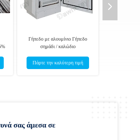
Γήπεδο με αλουμίνιο Γήπεδο
85%
σημάδι / καλώδιο
ν
ελαχιστοποιημένο χρόνο
ανάπτυξης
Πάρτε την καλύτερη τιμή
ευνά σας άμεσα σε