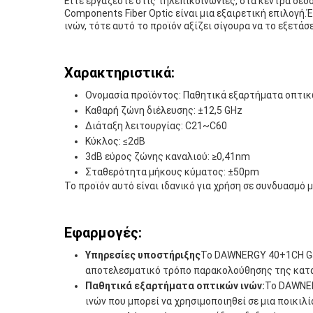
Είτε εργάζεστε στις τηλεπικοινωνίες, στα κέντρα δεδ
Components Fiber Optic είναι μια εξαιρετική επιλογή.
ινών, τότε αυτό το προϊόν αξίζει σίγουρα να το εξετάσ
Χαρακτηριστικά:
Ονομασία προϊόντος: Παθητικά εξαρτήματα οπτικ
Καθαρή ζώνη διέλευσης: ±12,5 GHz
Διάταξη λειτουργίας: C21~C60
Κύκλος: ≤2dB
3dB εύρος ζώνης καναλιού: ≥0,41nm
Σταθερότητα μήκους κύματος: ±50pm
Το προϊόν αυτό είναι ιδανικό για χρήση σε συνδυασμό 
Εφαρμογές:
Υπηρεσίες υποστήριξης
Το DAWNERGY 40+1CH Gau
αποτελεσματικό τρόπο παρακολούθησης της κατά
Παθητικά εξαρτήματα οπτικών ινών:
Το DAWNER
ινών που μπορεί να χρησιμοποιηθεί σε μια ποικιλ