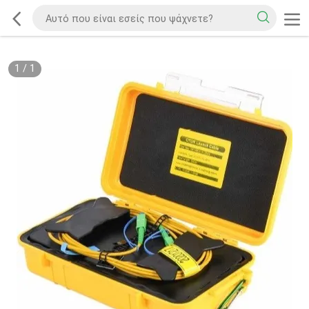
1
/
1