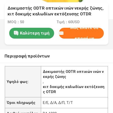
Δοκιμαστής ODTR οπτικών ινών νεκρής ζώνης,
κιτ δοκιμής καλωδίων εκτόξευσης OTDR
MOQ：50
Τιμή：60USD
Μας ελάτε σε
Καλύτερη τιμή
επαφή με
Περιγραφή προϊόντων
Δοκιμαστής ODTR οπτικών ινών ν
εκρής ζώνης
Υψηλό φως:
,
κιτ δοκιμής καλωδίων εκτόξευση
ς OTDR
Όροι πληρωμής
Ε/Ε, Δ/Α, Δ/Π, Τ/Τ