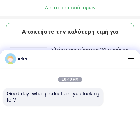
Δείτε περισσότερων
Αποκτήστε την καλύτερη τιμή για
Σλάιντ ανασύρσιμο 24 πυρήνες
SCUPC 1U Odf οπτικό πλαίσιο
peter
διανομής
10:40 PM
Good day, what product are you looking 
Να συνεχίσει
for?
Συνιστώμενα προϊόντα