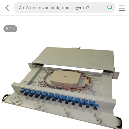
2
/
2