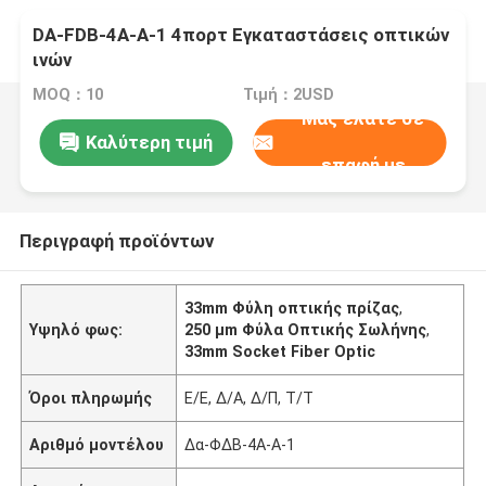
DA-FDB-4A-A-1 4πορτ Εγκαταστάσεις οπτικών
ινών
MOQ：10
Τιμή：2USD
Μας ελάτε σε
Καλύτερη τιμή
επαφή με
Περιγραφή προϊόντων
33mm Φύλη οπτικής πρίζας
,
Υψηλό φως:
250 μm Φύλα Οπτικής Σωλήνης
,
33mm Socket Fiber Optic
Όροι πληρωμής
Ε/Ε, Δ/Α, Δ/Π, Τ/Τ
Αριθμό μοντέλου
Δα-ΦΔΒ-4Α-Α-1