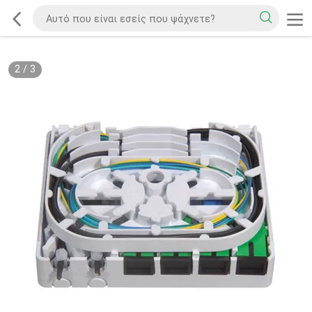
2
/
3