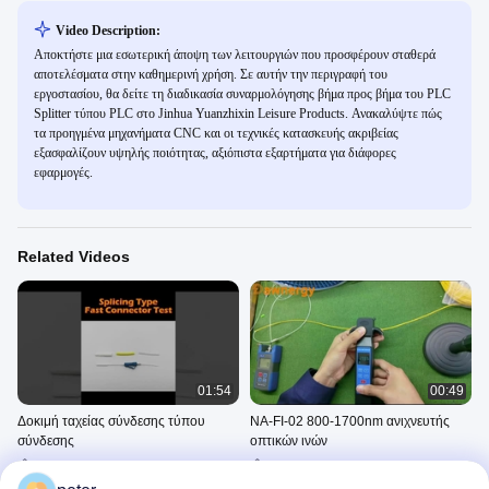
Video Description:
Αποκτήστε μια εσωτερική άποψη των λειτουργιών που προσφέρουν σταθερά
αποτελέσματα στην καθημερινή χρήση. Σε αυτήν την περιγραφή του
εργοστασίου, θα δείτε τη διαδικασία συναρμολόγησης βήμα προς βήμα του PLC
Splitter τύπου PLC στο Jinhua Yuanzhixin Leisure Products. Ανακαλύψτε πώς
τα προηγμένα μηχανήματα CNC και οι τεχνικές κατασκευής ακριβείας
εξασφαλίζουν υψηλής ποιότητας, αξιόπιστα εξαρτήματα για διάφορες
εφαρμογές.
Related Videos
01:54
00:49
Δοκιμή ταχείας σύνδεσης τύπου
ΝΑ-FI-02 800-1700nm ανιχνευτής
σύνδεσης
οπτικών ινών
Production Process And
Production Process And
Installation Operations Of
Installation Operations Of